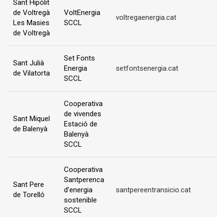
Sant Hipòlit
de Voltregà
VoltEnergia
voltregaenergia.cat
Les Masies
SCCL
de Voltregà
Set Fonts
Sant Julià
Energia
setfontsenergia.cat
de Vilatorta
SCCL
Cooperativa
de vivendes
Sant Miquel
Estació de
de Balenyà
Balenyà
SCCL
Cooperativa
Santperenca
Sant Pere
d’energia
santpereentransicio.cat
de Torelló
sostenible
SCCL