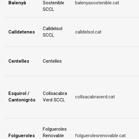
Balenyà
Sostenible
balenyasostenible.cat
SCCL
Calldelsol
Calldetenes
calldelsol.cat
SCCL
Centelles
Centelles
Esquirol /
Collsacabra
collsacabraverd.cat
Cantonigrós
Verd SCCL
Folgueroles
Folgueroles
Renovable
folguerolesrenovable.cat