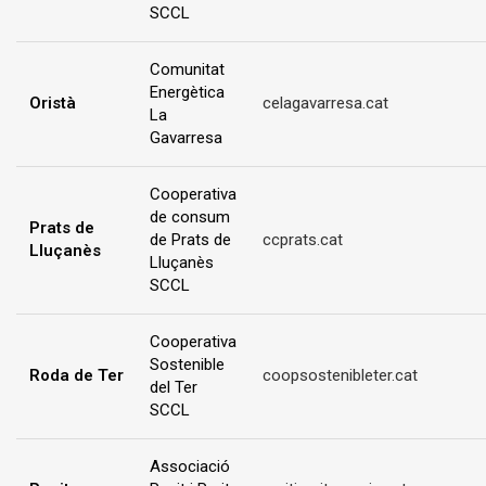
SCCL
Comunitat
Energètica
Oristà
celagavarresa.cat
La
Gavarresa
Cooperativa
de consum
Prats de
de Prats de
ccprats.cat
Lluçanès
Lluçanès
SCCL
Cooperativa
Sostenible
Roda de Ter
coopsostenibleter.cat
del Ter
SCCL
Associació