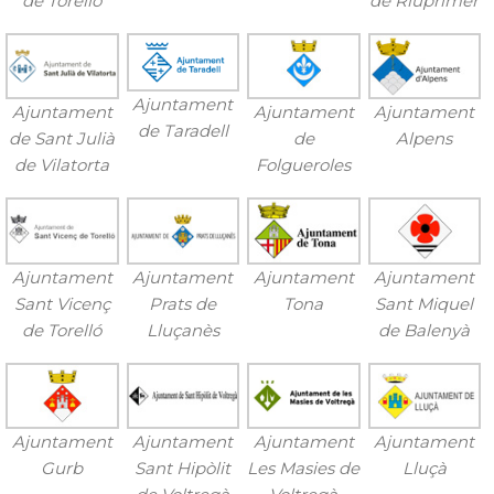
de Torelló
de Riuprimer
Ajuntament
Ajuntament
Ajuntament
Ajuntament
de Taradell
de Sant Julià
de
Alpens
de Vilatorta
Folgueroles
Ajuntament
Ajuntament
Ajuntament
Ajuntament
Sant Vicenç
Prats de
Tona
Sant Miquel
de Torelló
Lluçanès
de Balenyà
Ajuntament
Ajuntament
Ajuntament
Ajuntament
Gurb
Sant Hipòlit
Les Masies de
Lluçà