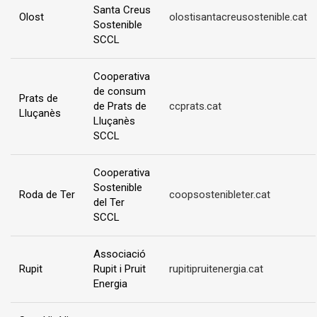
Santa Creus
Olost
olostisantacreusostenible.cat
Sostenible
SCCL
Cooperativa
de consum
Prats de
de Prats de
ccprats.cat
Lluçanès
Lluçanès
SCCL
Cooperativa
Sostenible
Roda de Ter
coopsostenibleter.cat
del Ter
SCCL
Associació
Rupit
Rupit i Pruit
rupitipruitenergia.cat
Energia