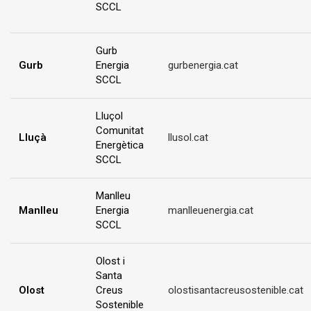
SCCL
Gurb
Gurb
Energia
gurbenergia.cat
SCCL
Lluçol
Comunitat
Lluçà
llusol.cat
Energètica
SCCL
Manlleu
Manlleu
Energia
manlleuenergia.cat
SCCL
Olost i
Santa
Olost
Creus
olostisantacreusostenible.cat
Sostenible