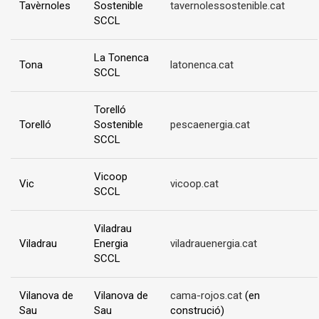
Tavèrnoles
Sostenible
tavernolessostenible.cat
SCCL
La Tonenca
Tona
latonenca.cat
SCCL
Torelló
Torelló
Sostenible
pescaenergia.cat
SCCL
Vicoop
Vic
vicoop.cat
SCCL
Viladrau
Viladrau
Energia
viladrauenergia.cat
SCCL
Vilanova de
Vilanova de
cama-rojos.cat
(en
Sau
Sau
construció)