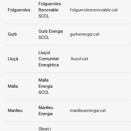
Folgueroles
Folgueroles
Renovable
folguerolesrenovable.cat
SCCL
Gurb Energia
Gurb
gurbenergia.cat
SCCL
Lluçol
Lluçà
Comunitat
llusol.cat
Energètica
Malla
Malla
Energia
SCCL
Manlleu
Manlleu
manlleuenergia.cat
Energia
Olost i