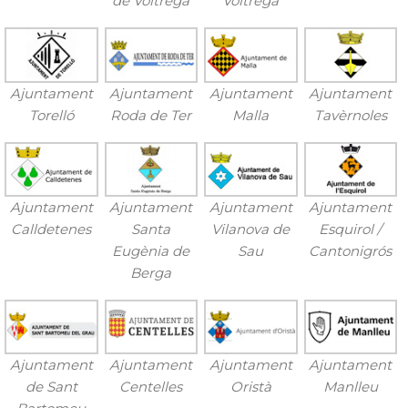
de Voltregà
Voltregà
Ajuntament
Ajuntament
Ajuntament
Ajuntament
Torelló
Roda de Ter
Malla
Tavèrnoles
Ajuntament
Ajuntament
Ajuntament
Ajuntament
Calldetenes
Santa
Vilanova de
Esquirol /
Eugènia de
Sau
Cantonigrós
Berga
Ajuntament
Ajuntament
Ajuntament
Ajuntament
de Sant
Centelles
Oristà
Manlleu