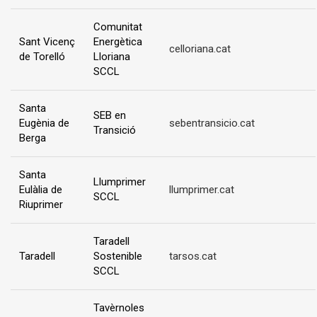
Comunitat
Sant Vicenç
Energètica
celloriana.cat
de Torelló
Lloriana
SCCL
Santa
SEB en
Eugènia de
sebentransicio.cat
Transició
Berga
Santa
Llumprimer
Eulàlia de
llumprimer.cat
SCCL
Riuprimer
Taradell
Taradell
Sostenible
tarsos.cat
SCCL
Tavèrnoles