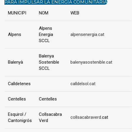
PARA IMPULSAR LA ENERGÍA COMUNITARIA
MUNICIPI
NOM
WEB
Alpens
Alpens
Energia
alpensenergia.cat
SCCL
Balenya
Balenyà
Sostenible
balenyasostenible.cat
SCCL
Calldetenes
calldelsol.cat
Centelles
Centelles
Esquirol /
Collsacabra
collsacabraverd
.cat
Cantonigrós
Verd